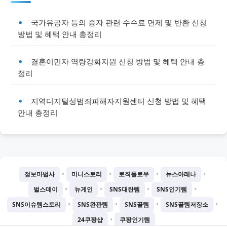
국가유공자 등의 종자 관련 수수료 면제 및 반환 신청
방법 및 혜택 안내 총정리
결혼이민자 역량강화지원 신청 방법 및 혜택 안내 총
정리
지역디지털성범죄피해자지원센터 신청 방법 및 혜택
안내 총정리
•
•
•
•
정보마법사
미니스토리
로직플로우
뉴스아레나
•
•
•
•
벌스데이
뉴게인
SNS대란템
SNS인기템
•
•
•
•
SNS이슈템스토리
SNS완판템
SNS꿀템
SNS꿀템저장소
•
24쿠팡샵
쿠팡인기템