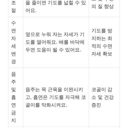
조
을 줄이면 기도를 넓힐 수 있
의 질 향상
절
어요.
수
면
기도를 방
옆으로 누워 자는 자세가 기
자
지하는 최
도를 열어줘요. 배를 바닥에
세
적의 수면
두면 도움이 될 수 있어요.
변
자세 확보
경
음
주
및
음주는 목 근육을 이완시키
코골이 감
흡
고, 흡연은 기도를 자극해 코
소 및 건강
연
골이를 악화시켜요.
증진
금
지