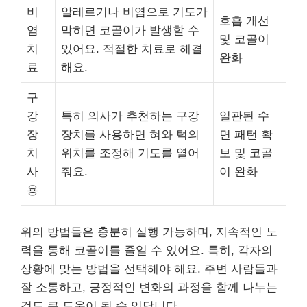
비
알레르기나 비염으로 기도가
호흡 개선
염
막히면 코골이가 발생할 수
및 코골이
치
있어요. 적절한 치료로 해결
완화
료
해요.
구
강
특히 의사가 추천하는 구강
일관된 수
장
장치를 사용하면 혀와 턱의
면 패턴 확
치
위치를 조정해 기도를 열어
보 및 코골
사
줘요.
이 완화
용
위의 방법들은 충분히 실행 가능하며, 지속적인 노
력을 통해 코골이를 줄일 수 있어요. 특히, 각자의
상황에 맞는 방법을 선택해야 해요. 주변 사람들과
잘 소통하고, 긍정적인 변화의 과정을 함께 나누는
것도 큰 도움이 될 수 있답니다.