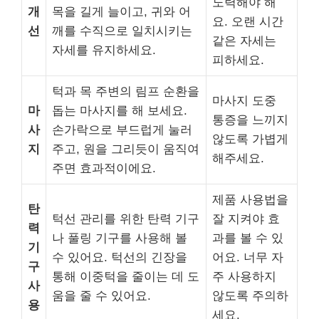
노력해야 해
개
목을 길게 늘이고, 귀와 어
요. 오랜 시간
선
깨를 수직으로 일치시키는
같은 자세는
자세를 유지하세요.
피하세요.
턱과 목 주변의 림프 순환을
마사지 도중
마
돕는 마사지를 해 보세요.
통증을 느끼지
사
손가락으로 부드럽게 눌러
않도록 가볍게
지
주고, 원을 그리듯이 움직여
해주세요.
주면 효과적이에요.
제품 사용법을
탄
턱선 관리를 위한 탄력 기구
잘 지켜야 효
력
나 풀링 기구를 사용해 볼
과를 볼 수 있
기
수 있어요. 턱선의 긴장을
어요. 너무 자
구
통해 이중턱을 줄이는 데 도
주 사용하지
사
움을 줄 수 있어요.
않도록 주의하
용
세요.