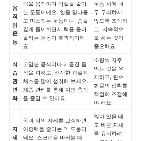
턱을 움직이며 턱살을 줄이
운동 시에 너
움
는 운동이에요. 입을 앙다물
무 무리하지
직
고 미소짓는 운동이나, 숨을
않도록 조심하
임
깊게 들이쉬면서 턱을 들어
고, 지속적으
운
올리는 운동이 효과적이에
로 하는 것이
동
요.
중요해요.
소량씩 자주
식
고염분 음식이나 기름진 음
먹는 것을 유
습
식을 피하고, 신선한 과일과
지하고, 탄수
관
채소를 많이 섭취해 보세요.
화물의 섭취를
변
체중 관리를 통해 지방 축적
적절히 조절해
화
을 줄일 수 있어요.
야 해요.
앉아 있을 때
목과 턱의 자세를 교정하면
도 바른 자세
자
이중턱을 줄이는 데 도움이
를 유지하려
세
돼요. 스크린을 바라볼 때