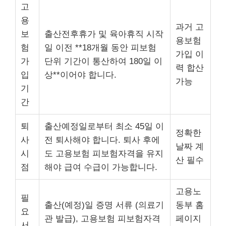
고
용
과거 고
보
출산전후휴가 및 육아휴직 시작
용보험
험
일 이전 **18개월 동안 피보험
가입 이
가
단위 기간이 통산하여 180일 이
력 합산
입
상**이어야 합니다.
가능
기
간
퇴
출산예정일로부터 최소 45일 이
정확한
사
전 퇴사해야 합니다. 퇴사 후에
날짜 계
시
도 고용보험 피보험자격을 유지
산 필수
점
해야 급여 수급이 가능합니다.
고용노
필
출산(예정)일 증명 서류 (의료기
동부 홈
요
관 발급), 고용보험 피보험자격
페이지
서