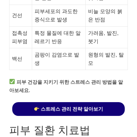
피부세포의 과도한
비늘 모양의 붉
건선
증식으로 발생
은 반점
접촉성
특정 물질에 대한 알
가려움, 발진,
피부염
레르기 반응
붓기
곰팡이 감염으로 발
원형의 발진, 탈
백선
생
모
피부 건강을 지키기 위한 스트레스 관리 방법을 알
아보세요.
스트레스 관리 전략 알아보기
피부 질환 치료법