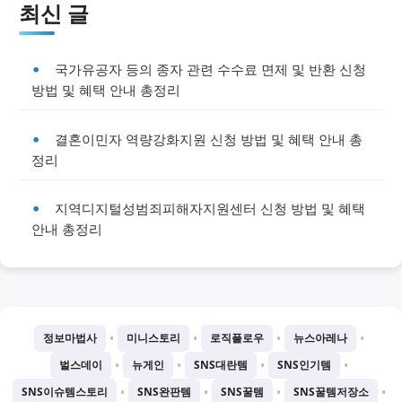
최신 글
국가유공자 등의 종자 관련 수수료 면제 및 반환 신청
방법 및 혜택 안내 총정리
결혼이민자 역량강화지원 신청 방법 및 혜택 안내 총
정리
지역디지털성범죄피해자지원센터 신청 방법 및 혜택
안내 총정리
•
•
•
•
정보마법사
미니스토리
로직플로우
뉴스아레나
•
•
•
•
벌스데이
뉴게인
SNS대란템
SNS인기템
•
•
•
•
SNS이슈템스토리
SNS완판템
SNS꿀템
SNS꿀템저장소