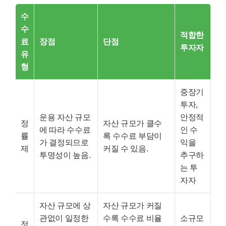
수
수
적합한
료
장점
단점
투자자
유
형
중장기
투자,
운용 자산 규모
안정적
정
자산 규모가 클수
에 따라 수수료
인 수
률
록 수수료 부담이
가 결정되므로
익을
제
커질 수 있음.
투명성이 높음.
추구하
는 투
자자
자산 규모에 상
자산 규모가 커질
관없이 일정한
수록 수수료 비율
소규모
정