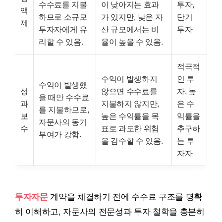
수수료를 지불
이 낮아지는 효과
투자,
액
하므로 소규모
가 있지만, 낮은 자
단기
제
투자자에게 유
산 규모에서는 비
투자
리할 수 있음.
율이 높을 수 있음.
적극적
수익이 발생하지
인 투
수익이 발생했
성
않으면 수수료를
자, 높
을 때만 수수료
과
지불하지 않지만,
은 수
를 지불하므로,
보
높은 수익률을 목
익률을
자문사의 동기
수
표로 과도한 위험
추구하
부여가 강함.
을 감수할 수 있음.
는 투
자자
투자자문
계약을 체결하기 전에 수수료 구조를 명확
히 이해하고, 자문사의 전문성과 투자 철학을 충분히