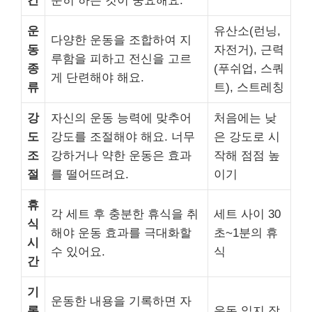
간
준히 하는 것이 중요해요.
운
유산소(런닝,
다양한 운동을 조합하여 지
동
자전거), 근력
루함을 피하고 전신을 고르
종
(푸쉬업, 스쿼
게 단련해야 해요.
류
트), 스트레칭
강
자신의 운동 능력에 맞추어
처음에는 낮
도
강도를 조절해야 해요. 너무
은 강도로 시
조
강하거나 약한 운동은 효과
작해 점점 높
절
를 떨어뜨려요.
이기
휴
각 세트 후 충분한 휴식을 취
세트 사이 30
식
해야 운동 효과를 극대화할
초~1분의 휴
시
수 있어요.
식
간
기
운동한 내용을 기록하면 자
록
운동 일지 작