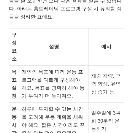
들을 잘 조합하면 보다 나은 결과를 얻을 수 있답니
다. 아래는 홈트레이닝 프로그램 구성 시 유의할 점
들을 정리한 표예요.
구
성
설명
예시
요
소
목
개인의 목표에 따라 운동 프
체중 감량, 근
표
로그램을 다르게 구성해야
력 향상, 유연
설
해요. 목표를 명확히 해야 동
성 증가 등
정
기 부여가 더 높아져요.
운
하루에 투자할 수 있는 시간
일주일에 3-4
동
을 고려해 운동 계획을 세워
회 30분씩 운
시
야 해요. 짧은 시간이라도 꾸
동하기