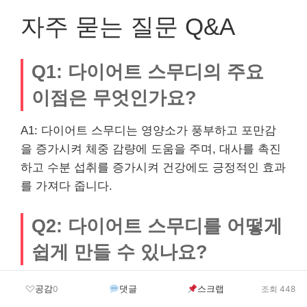
자주 묻는 질문 Q&A
Q1: 다이어트 스무디의 주요
이점은 무엇인가요?
A1: 다이어트 스무디는 영양소가 풍부하고 포만감
을 증가시켜 체중 감량에 도움을 주며, 대사를 촉진
하고 수분 섭취를 증가시켜 건강에도 긍정적인 효과
를 가져다 줍니다.
Q2: 다이어트 스무디를 어떻게
쉽게 만들 수 있나요?
A2: 신선한 과일과 채소, 액체(아몬드 밀크 등), 건강
공감
댓글
스크랩
0
조회 448
한 지방(아보카도 등), 단백질(그릭 요거트 등)을 준