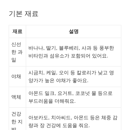
기본 재료
재료
설명
신선
바나나, 딸기, 블루베리, 사과 등 풍부한
한 과
비타민과 섬유소가 포함되어 있어요.
일
시금치, 케일, 오이 등 칼로리가 낮고 영
야채
양가가 높은 야채가 좋아요.
아몬드 밀크, 요거트, 코코넛 물 등으로
액체
부드러움을 더해줘요.
건강
아보카도, 치아씨드, 아몬드 등은 체중 감
한 지
량과 장 건강에 도움을 줘요.
방