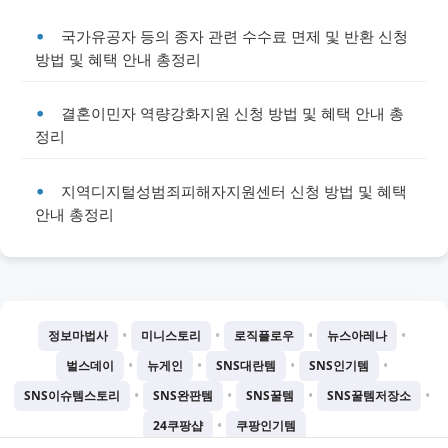
국가유공자 등의 종자 관련 수수료 면제 및 반환 신청
방법 및 혜택 안내 총정리
결혼이민자 역량강화지원 신청 방법 및 혜택 안내 총
정리
지역디지털성범죄피해자지원센터 신청 방법 및 혜택
안내 총정리
•
•
•
•
정보마법사
미니스토리
로직플로우
뉴스아레나
•
•
•
•
벌스데이
뉴게인
SNS대란템
SNS인기템
•
•
•
•
SNS이슈템스토리
SNS완판템
SNS꿀템
SNS꿀템저장소
•
24쿠팡샵
쿠팡인기템