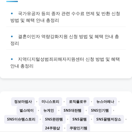
국가유공자 등의 종자 관련 수수료 면제 및 반환 신청
방법 및 혜택 안내 총정리
결혼이민자 역량강화지원 신청 방법 및 혜택 안내 총
정리
지역디지털성범죄피해자지원센터 신청 방법 및 혜택
안내 총정리
•
•
•
•
정보마법사
미니스토리
로직플로우
뉴스아레나
•
•
•
•
벌스데이
뉴게인
SNS대란템
SNS인기템
•
•
•
•
SNS이슈템스토리
SNS완판템
SNS꿀템
SNS꿀템저장소
•
24쿠팡샵
쿠팡인기템