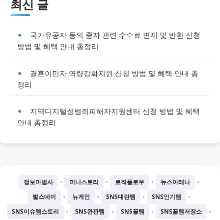
최신 글
국가유공자 등의 종자 관련 수수료 면제 및 반환 신청
방법 및 혜택 안내 총정리
결혼이민자 역량강화지원 신청 방법 및 혜택 안내 총
정리
지역디지털성범죄피해자지원센터 신청 방법 및 혜택
안내 총정리
•
•
•
•
정보마법사
미니스토리
로직플로우
뉴스아레나
•
•
•
•
벌스데이
뉴게인
SNS대란템
SNS인기템
•
•
•
•
SNS이슈템스토리
SNS완판템
SNS꿀템
SNS꿀템저장소