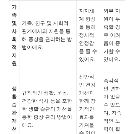
가
지지체
외부 지
족
계 형성
원이 부
및
가족, 친구 및 사회적
을 통해
족할 경
사
관계에서의 지원을 통
정서적
우 어려
회
해 증상을 관리하는 방
안정감
움이 증
적
법이에요.
을 줄 수
가할 수
지
있어요.
있어요.
원
전반적
즉각적
인 건강
생
인 변화
규칙적인 생활, 운동,
개선과
활
가 없을
건강한 식사 등을 포함
함께 장
습
수 있으
한 생활 습관의 개선을
기적인
관
며, 지속
통한 증상 관리 방법이
효과를
개
적인 노
에요.
가져올
선
력이 필
수 있어