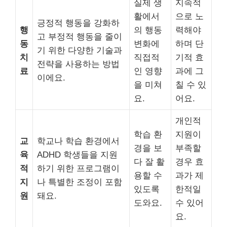
실제 생
지속적
활에서
으로 노
긍정적 행동을 강화하
행
의 행동
력해야
고 부정적 행동을 줄이
동
변화에
하며 단
기 위한 다양한 기술과
치
직접적
기적 효
전략을 사용하는 방법
료
인 영향
과에 그
이에요.
을 미쳐
칠 수 있
요.
어요.
개인적
학습 환
지원이
교
학교나 학습 환경에서
경을 보
부족할
육
ADHD 학생들을 지원
다 잘 활
경우 효
적
하기 위한 프로그램이
용할 수
과가 제
지
나 특별한 조정이 포함
있도록
한적일
원
돼요.
도와요.
수 있어
요.