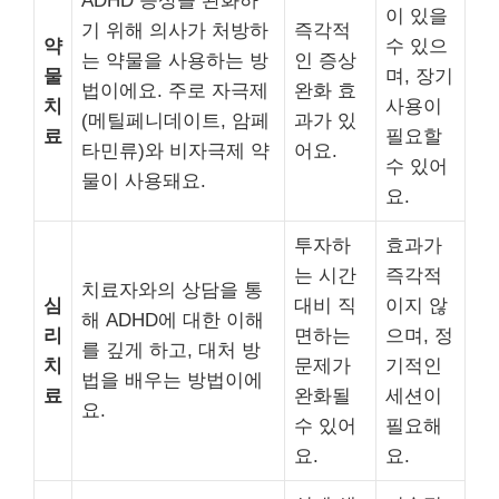
ADHD 증상을 완화하
이 있을
기 위해 의사가 처방하
즉각적
약
수 있으
는 약물을 사용하는 방
인 증상
물
며, 장기
법이에요. 주로 자극제
완화 효
치
사용이
(메틸페니데이트, 암페
과가 있
료
필요할
타민류)와 비자극제 약
어요.
수 있어
물이 사용돼요.
요.
투자하
효과가
는 시간
즉각적
치료자와의 상담을 통
심
대비 직
이지 않
해 ADHD에 대한 이해
리
면하는
으며, 정
를 깊게 하고, 대처 방
치
문제가
기적인
법을 배우는 방법이에
료
완화될
세션이
요.
수 있어
필요해
요.
요.