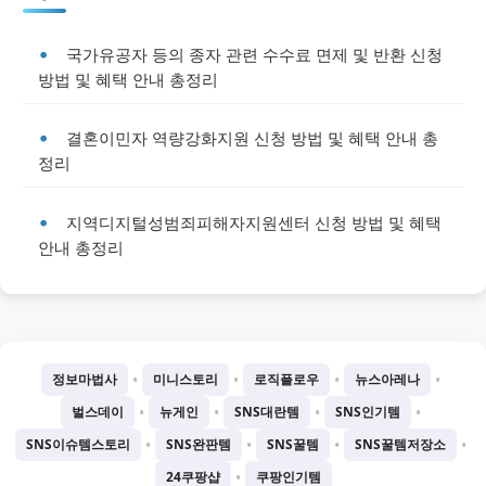
국가유공자 등의 종자 관련 수수료 면제 및 반환 신청
방법 및 혜택 안내 총정리
결혼이민자 역량강화지원 신청 방법 및 혜택 안내 총
정리
지역디지털성범죄피해자지원센터 신청 방법 및 혜택
안내 총정리
•
•
•
•
정보마법사
미니스토리
로직플로우
뉴스아레나
•
•
•
•
벌스데이
뉴게인
SNS대란템
SNS인기템
•
•
•
•
SNS이슈템스토리
SNS완판템
SNS꿀템
SNS꿀템저장소
•
24쿠팡샵
쿠팡인기템