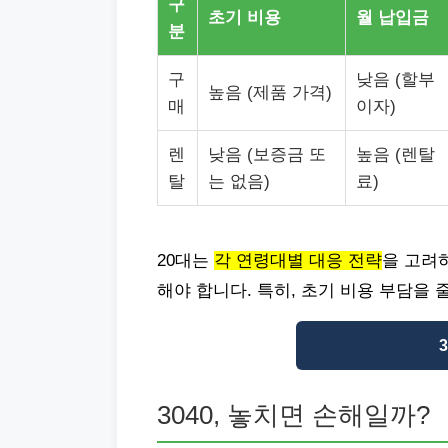
구
초기 비용
월 납입금
분
구
낮음 (할부
높음 (제품 가격)
매
이자)
렌
낮음 (보증금 또
높음 (렌탈
탈
는 없음)
료)
20대는
각 연령대별 대응 전략
을 고려
해야 합니다. 특히, 초기 비용 부담을
3040, 놓치면 손해일까?